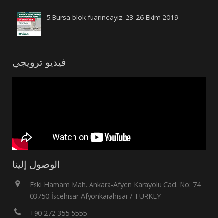
5.Bursa blok fuarındayız. 23-26 Ekim 2019
فيديو ترويجي
الوصول إلينا
Eski Hamam Mah. Ankara-Afyon Karayolu Cad. No: 74
03750 İscehisar Afyonkarahisar / TURKEY
+90 272 355 5555