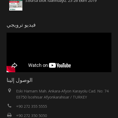
5.Bursa blok fuarındayız. 23-26 Ekim 2019
فيديو ترويجي
الوصول إلينا
Eski Hamam Mah. Ankara-Afyon Karayolu Cad. No: 74
03750 İscehisar Afyonkarahisar / TURKEY
+90 272 355 5555
+90 272 350 5050